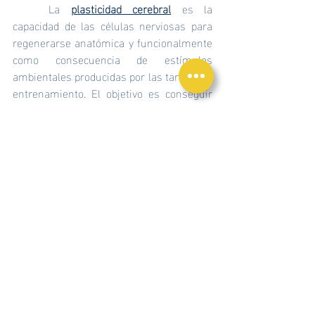
	La 
plasticidad cerebral
 es la 
capacidad de las células nerviosas para 
regenerarse anatómica y funcionalmente 
como consecuencia de estímulos 
ambientales producidas por las tareas del 
entrenamiento. El objetivo es conseguir 
una mejorar adaptación funcional a esas 
tareas. El cerebro produce respuestas 
más complejas en cuanto las tareas son 
más exigentes. Para ello, el cerebro tiene 
una reserva numérica de neuronas 
considerable para modular tanto la 
entrada de la información como la 
complejidad de las respuestas.
	Esto acarrea el desarrollo de una 
intrincada red de circuitos neuronales, 
que necesitan de grandes 
concentraciones de neuronas capaces de 