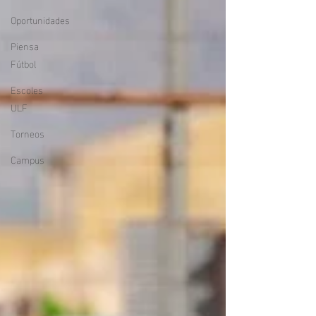
Oportunidades
Piensa
Fútbol
Escoles
ULF
Torneos
Campus