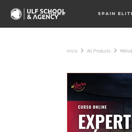
home
SPAIN ELI
Inicio
All Products
Métod