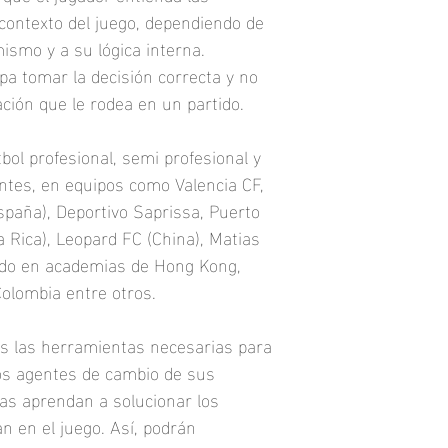
2. Los 3 principios que 
contexto del juego, dependiendo de 
mismo y a su lógica interna. 
3. La inteligencia Táct
y de defender.
pa tomar la decisión correcta y no 
ación que le rodea en un partido.
4. Los momentos de jue
5. Los rasgos estables
bol profesional, semi profesional y 
1 y su comunicación tá
entes, en equipos como Valencia CF, 
spaña), Deportivo Saprissa, Puerto 
6. El Perfil europeo p
a Rica), Leopard FC (China), Matias 
(fundamentos individua
ado en academias de Hong Kong, 
7. Características cog
Colombia entre otros.
en Fútbol 8 y Fútbol 11
8. Identidad, idea y mo
as las herramientas necesarias para 
os agentes de cambio de sus 
9. Perfil del jugador e
stas aprendan a solucionar los 
captación de talento. 
n en el juego. Así, podrán 
10. Sistemas de juegos