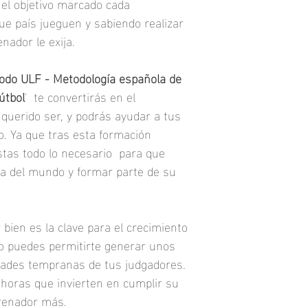
 el objetivo marcado cada 
e país jueguen y sabiendo realizar 
11. Sistema 1442 y 14
enador le exija.
12. El Manchester Cit
odo ULF - Metodología española de 
13. Acciones técnico - 
útbol
'  te convertirás en el 
uerido ser, y podrás ayudar a tus 
14. Sub principios táct
. Ya que tras esta formación 
15. Los Principios Tác
stas todo lo necesario  para que 
PTO) 
ga del mundo y formar parte de su 
16. Informes de  Rendim
y IRT).
bien es la clave para el crecimiento 
17. Análisis y scouting
o puedes permitirte generar unos 
18. Scouting general y
dades tempranas de tus judgadores. 
s horas que invierten en cumplir su 
19. Análisis equipo riva
renador más. 