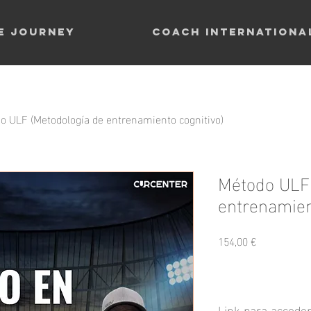
TE journey
Coach Internationa
o ULF (Metodología de entrenamiento cognitivo)
Método ULF 
entrenamien
Precio
154,00 €
Link para acceder