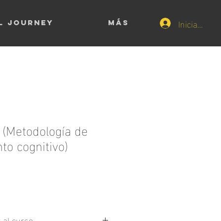
Iniciar sesi
l Journey
Más
(Metodología de
to cognitivo)
 al curso