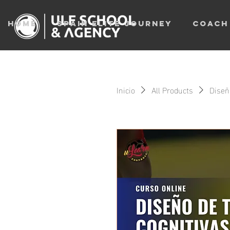
home
SPAIN ELITE journey
Coach
Inicio
All Products
Diseñ