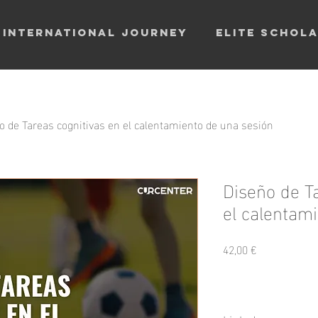
 International journey
ELITE SCHOL
o de Tareas cognitivas en el calentamiento de una sesión
Diseño de T
el calentam
Precio
42,00 €