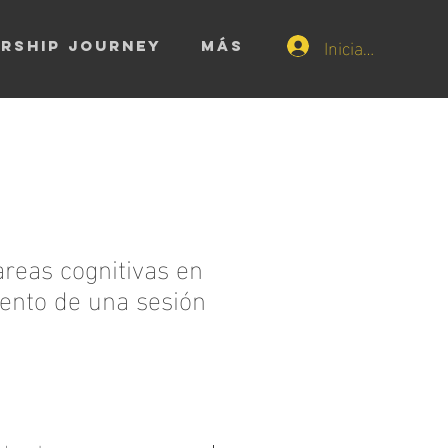
Iniciar sesión
ARSHIP journey
Más
areas cognitivas en
iento de una sesión