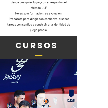
desde cualquier lugar, con el respaldo del
Método ULF
No es solo formación, es evolución.
Prepárate para dirigir con confianza, diseñar
tareas con sentido y construir una identidad de
juego propia.
cursos